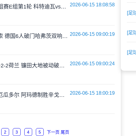
2026-06-15 18:08:58
06月15日 世界杯小组赛E组第1轮 科特迪瓦vs厄瓜多尔 全场录像
[足
[足
2026-06-15 09:00:19
惨案！德国7-1库拉索 德国6人破门哈弗茨双响翁达夫替补1射2传
[足
2026-06-15 09:00:24
两度扳平！日本绝平2-2荷兰 镰田大地被动破门范戴克世界杯首球
2026-06-15 18:00:19
绝杀！科特迪瓦1-0厄瓜多尔 阿玛德制胜辛戈助攻 两队4中门框
2
3
4
5
下一页
尾页