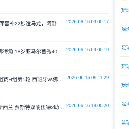
[足
2026-06-16 09:00:17
比利时1-1埃及 卢卡库替补22秒造乌龙，阿舒尔建功德布劳内中柱
[足
[足
2026-06-16 09:00:19
爆大冷！西班牙0-0佛得角 18岁亚马尔首秀40岁门将沃齐尼亚神表现
[足
2026-06-16 09:11:29
06月16日 世界杯小组赛H组第1轮 西班牙vs佛得角 全场录像
[足
[足
2026-06-16 18:00:20
两度扳平！伊朗2-2新西兰 贾斯特双响伍德2助攻 雷扎伊扬传射
[篮