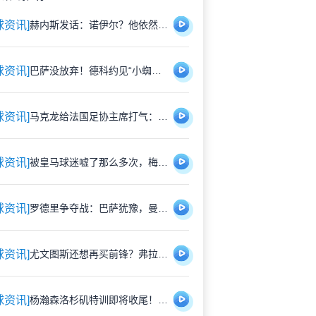
球资讯]
赫内斯发话：诺伊尔？他依然是那个世界级门神
球资讯]
巴萨没放弃！德科约见“小蜘蛛”经纪人，这次会面能撬动马竞吗？
球资讯]
马克龙给法国足协主席打气：跟世界杯私有化计划干到底
球资讯]
被皇马球迷嘘了那么多次，梅西还是给马德里捐了钱
球资讯]
罗德里争夺战：巴萨犹豫，曼城晾着，皇马干着急
球资讯]
尤文图斯还想再买前锋？弗拉霍维奇才是老大难
球资讯]
杨瀚森洛杉矶特训即将收尾！8月中旬回国，国家队硬仗等着他