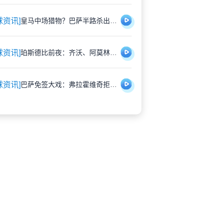
球资讯]
皇马中场猎物？巴萨半路杀出，罗德里争夺战暗藏玄机
球资讯]
珀斯德比前夜：齐沃、阿莫林和澳洲官员们先碰了个头
球资讯]
巴萨免签大戏：弗拉霍维奇拒土超顶薪，一心扑向诺坎普