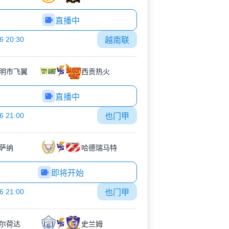
直播中
6 20:30
越南联
明市飞翼
西贡热火
直播中
6 21:00
也门甲
萨纳
哈德瑞马特
即将开始
6 21:00
也门甲
尔荷达
史兰姆