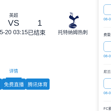
英超
08-0
VS
1
5-20 03:15
已结束
托特纳姆热刺
08-0
详情
育
免费直播
腾讯体育
08-0
FC