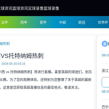
足球资讯
篮球资讯
足球录像
篮球录像
法甲
西甲
意甲
中超
欧冠
世界杯
纳姆热刺
VS托特纳姆热刺
08-0
2026-05-20 03:15
浙江
切尔西 vs 托特纳姆热刺】将进行直播。喜爱英超的球迷们，别忘
比赛。为了您的观赛体验，还特别为您整理了关于英超的最新
。这里是您获取英超直播信息的最佳地点，敬请关注。
08-0
巴尔