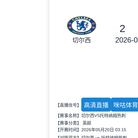
2
2026-0
切尔西
高清直播
咪咕体
【直播信号】
【赛事名称】切尔西VS托特纳姆热刺
【赛事分类】
英超
【开赛时间】2026年05月20日 03:15
【对阵双方】切尔西 vs 托特纳姆热刺