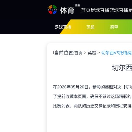
首页
足球直播
篮球直播
足球直播
英超
德甲
当前位置:
首页
英超
切尔西VS托特
切尔西
在2026年05月20日，精彩的英超对决【
了提前收藏本页面，确保不错过这场精彩的
比赛列表、两队的历史交锋记录和赛程安排