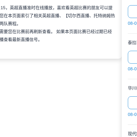
 03:15，英超直播准时在线播放，喜欢看英超比赛的朋友可以提
您在本页面索引了相关英超直播、【切尔西直播、托特纳姆热
08-0
两队赛程。
需要您在比赛前再刷新查看。 如果本页面比赛已经过期已经
播查看最新直播信号。
泰拉
08-0
华川
08-0
现代