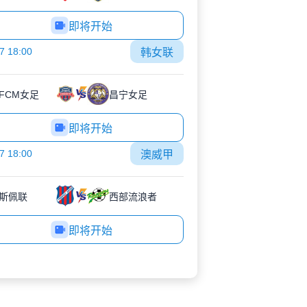
即将开始
7 18:00
韩女联
FCM女足
昌宁女足
即将开始
7 18:00
澳威甲
斯佩联
西部流浪者
即将开始