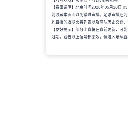
【赛事说明】北京时间2026年05月20日
前收藏本页面以免错过直播。足球直播还为
刺直播的近期比赛列表以及两队历史交锋、
【友好提示】部分比赛将在赛前更新，可能
过期，或者以上信号都无效，请进入足球直