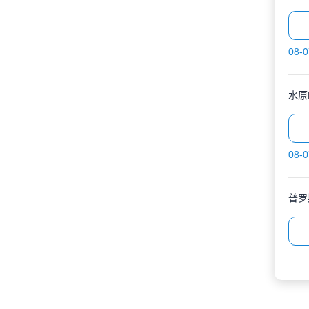
08-0
水原
08-0
普罗